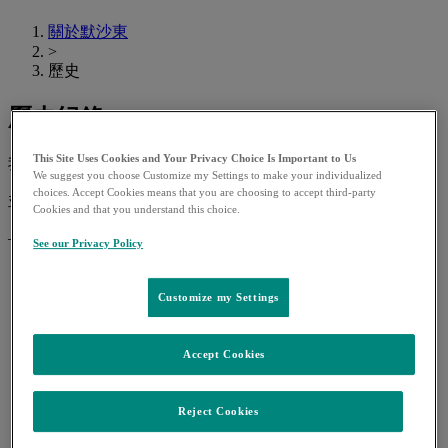
關於默沙東
>
歷史
歷史紀錄
This Site Uses Cookies and Your Privacy Choice Is Important to Us
我們時刻銘記藥品是因人類的福祉而生，
We suggest you choose Customize my Settings to make your individualized
choices. Accept Cookies means that you are choosing to accept third-party
並非為了獲取利潤而進行製造
Cookies and that you understand this choice.
– 默沙東第一任總裁 George Merck
See our Privacy Policy
過去、現在及未來
Customize my Settings
在過去130年歷史洪流中，我們時刻謹記守護生命的初
衷，為了人類健康和生活品質努力
Accept Cookies
1891年
Reject Cookies
創立