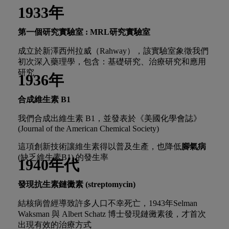
1933年
第一個研究實驗室 : MRL研究實驗室
成立於新澤西州拉威（Rahway），該實驗室象徵我們
初次深入藥理學，包含：基礎研究、治療研究和應用
研究
1936年
合成維生素
B1
我們合成出維生素 B1，並發表於《美國化學會誌》
(Journal of the American Chemical Society)
這項創新技術讓維生素得以普及生產，也降低
腳氣病
(缺乏維生素B1) 的發生率
1940年代
發現抗生素鏈黴素
(streptomycin)
結核病曾經導致許多人口不幸死亡，1943年Selman
Waksman 與 Albert Schatz 博士發現鏈黴素後，才首次
出現有效的治療方式