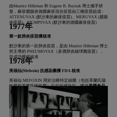
由Maurice Hilleman 和 Eugene B. Buynak 博士攜手研
發，麻疹腮腺炎德國麻疹混合疫苗由三種疫苗組成 :
ATTENUVAX (默沙東的麻疹疫苗)、MERUVAX (腮腺
炎疫苗)、MUMPSVAX (默沙東的德國麻疹疫苗)
1977年
第一款肺炎疫苗獲核准
默沙東的第一款肺炎疫苗，是由 Maurice Hilleman 博士
所主導的 PNEUMOVAX（多價肺炎鏈球菌疫苗），
並成功獲得核准
1978年
美福仙(Mefoxin) 抗感染藥獲 FDA
核准
美福仙 MEFOXIN 用於治療特定細菌（包括革蘭氏陽
性菌和革蘭氏陰性菌）引起的感染症，獲得
美國食品
藥物管理局 (FDA)
核准