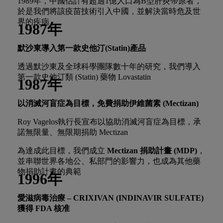
1989年，中國估計有超過1億人口為B型肝炎帶原者，
於是我們將該疫苗技術引入中國，並解決當時危及世
界的疾病
1987年
默沙東導入第一款史他汀(Statin)產品
透過默沙東及全球科學團隊數十年的研究，我們導入
第一款史他汀類 (Statin) 藥物 Lovastatin
1987年
以消滅河盲症為目標，免費捐助伊維菌素 (
Mectizan)
Roy Vagelos執行長宣布以協助消滅河盲症為目標，承
諾無限量、無限期捐助 Mectizan
為達成此目標，我們成立
Mectizan 捐助計畫 (MDP)
，
並串聯世界各地公、私部門的影響力，也成為其他藥
物捐助計畫的典範
1996年
愛滋病毒治療 – CRIXIVAN (INDINAVIR SULFATE)
獲得
FDA
核准