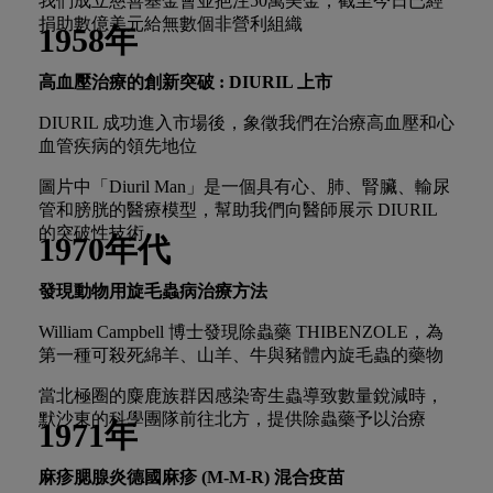
我們成立慈善基金會並挹注50萬美金，截至今日已經
捐助數億美元給無數個非營利組織
1958年
高血壓治療的創新突破 : DIURIL
上市
DIURIL 成功進入市場後，象徵我們在治療高血壓和心
血管疾病的領先地位
圖片中「Diuril Man」是一個具有心、肺、腎臟、輸尿
管和膀胱的醫療模型，幫助我們向醫師展示 DIURIL
的突破性技術
1970年代
發現動物用旋毛蟲病治療方法
William Campbell 博士發現除蟲藥 THIBENZOLE，為
第一種可殺死綿羊、山羊、牛與豬體內旋毛蟲的藥物
當北極圈的麋鹿族群因感染寄生蟲導致數量銳減時，
默沙東的科學團隊前往北方，提供除蟲藥予以治療
1971年
麻疹腮腺炎德國麻疹
(M-M-R)
混合疫苗