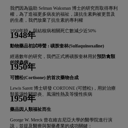
我們因為協助 Selman Waksman 博士的研究而取得專利
權，為了造福更多病友的福祉，讓抗生素夠被更普及
的生產，我們放棄了抗生素的專利權
1950年時，與結核病相關死亡數減少近50%
1948年
動物藥品初試啼聲 : 磺胺奎林(Sulfaquinoxaline)
經過數年的研究，我們正式將磺胺奎林用於
預防禽類
的球蟲病
1950年
可體松
(Cortisone) 的首次
藥物合成
Lewis Sarett 博士研發 CORTONE (可體松)，用於治療
類風濕性關節炎、風濕性熱及等慢性疾病
1950年
藥品因人類福祉而生
George W. Merck 曾在維吉尼亞大學的醫學院進行演
說，並提及醫療與製藥產業的成功關鍵：