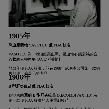
1985年
降血壓藥物 VASOTEC 獲 FDA
核准
VASOTEC 為一種治療高血壓、鬱血性心臟衰竭的血
管收縮素轉換酶 (ACE) 抑制劑
於該年獲 FDA 核准，並在1988年成為本公司第一款銷
售額達十億美元的產品
1986年
B
型肝炎疫苗獲
FDA
核准
默沙東的
重組 B 型肝炎疫苗
(RECOMBIVAX HB) 為
第一款獲 FDA 核准的人用重組疫苗