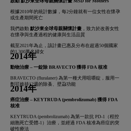
啟動 默沙東全球母親關懷計畫 MSD for Mothers
根據2010年的統計數據，每2分鐘就有一位女性在懷孕
或生產期間死亡
我們啟動
默沙東全球母親關懷計畫
，致力於改善女性
在懷孕與生產過程的健康與生活品質
截至2021年為止，該計畫已惠及分布在超過50個國家
的1,300萬名婦女
2014年
動物治療 – 一錠除
BRAVECTO 獲得
FDA
核准
BRAVECTO (fluralaner) 為第一種犬用咀嚼錠，服用一
劑可維持12週的除蚤、壁蝨功能
2014年
癌症治療 –
KEYTRUDA (pembrolizumab)
獲得 FDA
核准
KEYTRUDA (pembrolizumab) 為第一款抗 PD-1（程控
細胞死亡受體-1）治療，並經過 FDA 核准為癌症的突
破性療法