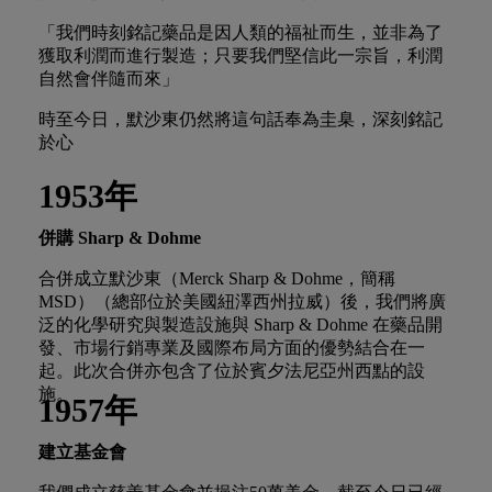
「我們時刻銘記藥品是因人類的福祉而生，並非為了
獲取利潤而進行製造；只要我們堅信此一宗旨，利潤
自然會伴隨而來」
時至今日，默沙東仍然將這句話奉為圭臬，深刻銘記
於心
1953年
併購
Sharp & Dohme
合併成立默沙東（Merck Sharp & Dohme，簡稱
MSD）（總部位於美國紐澤西州拉威）後，我們將廣
泛的化學研究與製造設施與 Sharp & Dohme 在藥品開
發、市場行銷專業及國際布局方面的優勢結合在一
起。此次合併亦包含了位於賓夕法尼亞州西點的設
施。
1957年
建立基金會