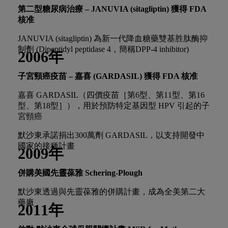
第二型糖尿病治療 – JANUVIA (sitagliptin) 獲得
FDA
核准
JANUVIA (sitagliptin) 為新一代降血糖藥雙基胜肽酶抑
制劑 (Dipeptidyl peptidase 4，簡稱DPP-4 inhibitor)
2006年
子宮頸癌疫苗 – 嘉喜 (
GARDASIL) 獲得
FDA
核准
嘉喜 GARDASIL（四價疫苗［第6型、第11型、第16
型、第18型］），用於預防特定基因型 HPV 引起的子
宮頸癌
默沙東承諾捐出300萬劑 GARDASIL，以支持開發中
國家的接種計畫
2009年
併購美國先靈葆雅
Schering-Plough
默沙東透過與先靈葆雅的併購計畫，成為全美第二大
藥廠
2011年