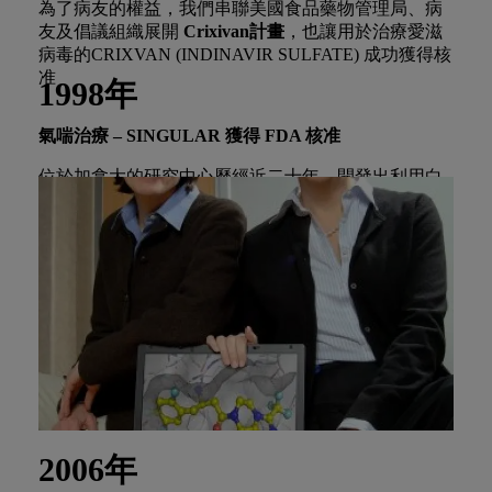
為了病友的權益，我們串聯美國食品藥物管理局、病
友及倡議組織展開
Crixivan計畫
，也讓用於治療愛滋
病毒的CRIXVAN (INDINAVIR SULFATE) 成功獲得核
准
1998年
氣喘治療 – SINGULAR 獲得 FDA 核准
位於加拿大的研究中心歷經近二十年，開發出利用白
三烯阻斷劑，以達到治療哮喘和過敏性鼻炎的技術
2006年