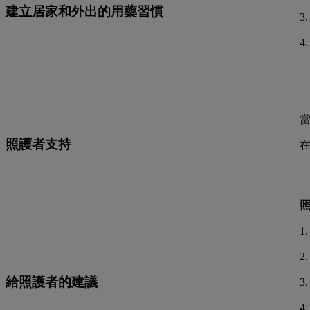
建立居家和外出的用藥習慣
3
4
照護者支持
1
2
給照護者的建議
3
4