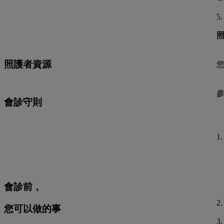
5
照護者資源
會診守則
1
會診前，
2
您可以做的事
3