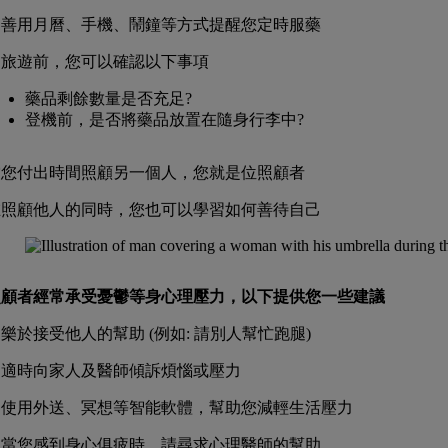
. 善用月曆、手機、鬧鐘等方式提醒您定時服藥
. 旅遊前，您可以確認以下事項
藥品剩餘數量是否充足?
登機前，是否將藥品放置在隨身行李中?
當您付出時間照顧另一個人，您就是位照顧者
在照顧他人的同時，您也可以學習如何善待自己
照顧者經常承受憂鬱等身心理壓力，以下提供您一些建議
. 樂於接受他人的幫助 (例如: 請別人幫忙跑腿)
. 適時向家人及醫師傾訴煩惱或壓力
. 使用外送、冥想等智能軟體，幫助您減輕生活壓力
. 當您感到身心俱疲時，請尋求心理醫師的幫助