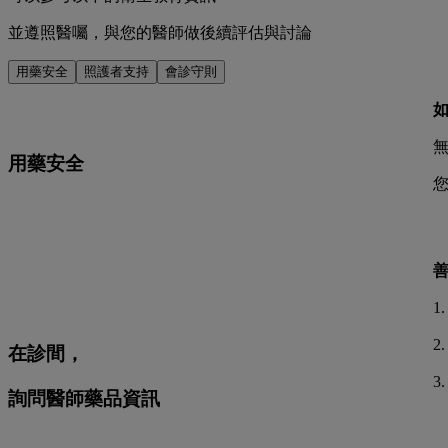
並遵照醫囑，與您的醫師做後續評估與討論
用藥安全
照護者支持
會診守則
用藥安全
1
2
在診間，
3
詢問醫師藥品資訊