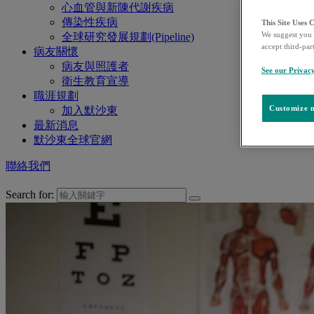
心血管與新陳代謝疾病
傳染性疾病
This Site Uses 
We suggest you 
全球研究發展規劃(Pipeline)
accept third-par
病友關懷
病友與照護者
See our Privac
衛生教育宣導
職涯規劃
Customize m
加入默沙東
最新消息
默沙東全球官網
聯絡我們
Search for: