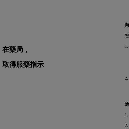
1
在藥局，
取得服藥指示
2
1
2