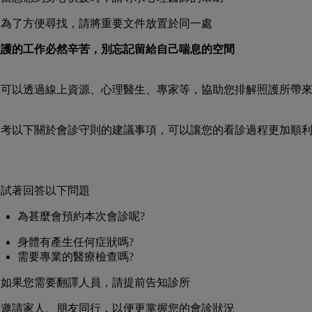
. 為了方便尋找，請將重要文件放置於同一處
照護的工作必然辛苦，別忘記留給自己喘息的空間
您可以透過線上資源、心理醫生、專家等，協助您排解照護所帶
參考以下關於會診守則的建議事項，可以讓您的看診過程更加順
. 試著回答以下問題
為甚麼會預約本次會診呢?
身體有產生任何症狀嗎?
需要專業的醫療檢查嗎?
. 如果您需要翻譯人員，請提前告知診所
. 邀請家人、朋友同行，以便更掌握您的會診狀況