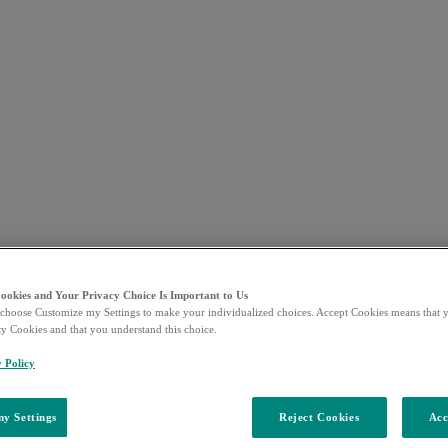
Cookies and Your Privacy Choice Is Important to Us
choose Customize my Settings to make your individualized choices. Accept Cookies means that y
ty Cookies and that you understand this choice.
y Policy
y Settings
Reject Cookies
Acc