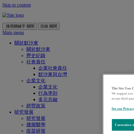
Skip to content
搜尋關鍵字
關閉
目錄
關閉
Main menu
關於默沙東
關於默沙東
歷史紀錄
社會責任
企業社會責任
默沙東與台灣
企業文化
企業文化
This Site Uses 
行為準則
We suggest you 
accept third-par
多元共融
經營政策
See our Privac
研究發展
研究發展
腫瘤醫學
Customize m
疫苗研發