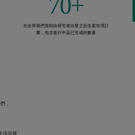
70+
在全球我們資助由研究者自發之抗生素管理計
畫，包含進行中及已完成的數量
家們，
生活品質