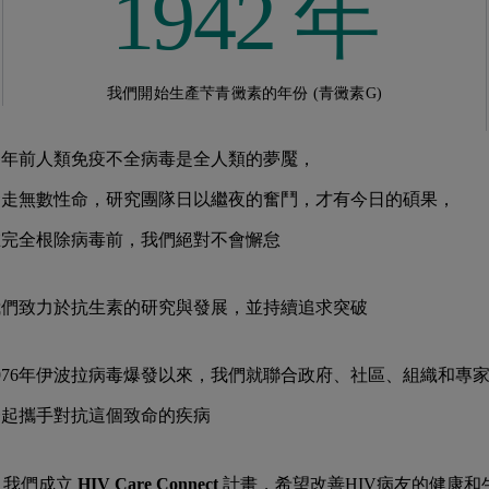
1942 年
我們開始生產芐青黴素的年份 (青黴素G)
多年前人類免疫不全病毒是全人類的夢魘，
奪走無數性命，研究團隊日以繼夜的奮鬥，才有今日的碩果，
在完全根除病毒前，我們絕對不會懈怠
我們致力於抗生素的研究與發展，並持續追求突破
976年伊波拉病毒爆發以來，我們就聯合政府、社區、組織和專
一起攜手對抗這個致命的疾病
我們成立
HIV Care Connect
計畫，希望改善HIV病友的健康和