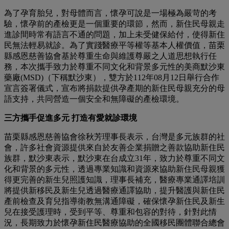
為了孕育胎兒，對母體而言，懷孕可說是一場極為嚴苛的考
驗，懷孕前的產檢更是一個重要的環節，然而，新住民母親走
進診間時常有語言不通的問題，加上未受健保給付，使得新住
民無法輕易就診。為了實踐醫療平等權等基本人權價值，苗栗
縣感恩慈善協會基於尊重生命與維護尊嚴之人道思想執行任
務，本次攜手致力於尊重不同文化和背景多元性的美商默沙東
藥廠(MSD)（下稱默沙東），雙方於112年08月12日舉行合作
宣言簽署儀式，宣布將捐款提供孕產期的新住民母親充分的母
語支持，共同營造一個安全和無障礙的產檢環境。
三方攜手促進多元 打造有愛就診環境
苗栗縣感恩慈善協會徐秋芳理事長表示，台灣是多元族群的社
會，許多社會資源提供來自於友善企業捐贈之善款協助新住民
族群，默沙東表示，默沙東在台成立31年，致力於尊重不同文
化和背景的多元性，透過專業知識和資源來協助新住民母親獲
得更完善的新生兒照護知識，理事長補充，醫療專業通譯培訓
將提供新移民及新生兒透過醫療通譯協助，提升醫護與新住民
產前檢查及育兒指導衛教無溝通障礙，確保懷孕新住民及新生
兒在接受護理時，受到平等、尊重和包容的對待，針對此情
況，長期致力於懷孕新住民醫療協助的全國移民團體聯合總會