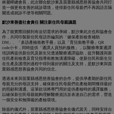
林麗蟬總會長，此次聯合默沙東及苗栗縣感恩慈善協會共同打
造一個更有友善的就診環境，使得新住民母親們不再因語言隔
閡造成就診不便等相關問題。
默沙東善盡社會責任 關注新住民母親議題
為了能實際回饋到有迫切需求的孕婦，默沙東此次也和協會合
作，共同印製新住民母語所編寫的「健保產前檢查補助
DM」、「多語產檢衛教手冊」以及「育兒衛教手冊」QR
code小卡，同時提供「通譯人員預約服務」，以醫療專業通譯
培訓將提供新住民及新生兒透過醫療通譯協助，提升醫護與新
住民產前檢查及育兒指導衛教無溝通障礙，使新住民和新生兒
在生產及護理的過程中得到最好的關注及支持，是默沙東與苗
栗縣感恩慈善協會共同的信念。
透過未來與苗栗縣感恩慈善協會的合作，提供孕產期的新住民
母親充分的母語支持，確保新住民母親們在產檢期間獲得最好
的照顧和溝通。這筆款項將專門用於提供產檢時的通譯服務，
以確保新住民母親能夠理解醫療資訊並表達自己的需求，營造
一個安全和無障礙的產檢環境。
除簽約儀式外，苗栗縣感恩慈善協會在儀式當天，同時安排台