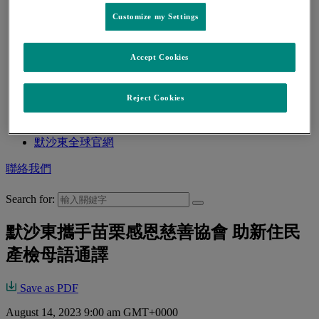
心血管與新陳代謝疾病
Customize my Settings
傳染性疾病
全球研究發展規劃(Pipeline)
病友關懷
Accept Cookies
病友與照護者
衛生教育宣導
職涯規劃
Reject Cookies
加入默沙東
最新消息
默沙東全球官網
聯絡我們
Search for:
默沙東攜手苗栗感恩慈善協會 助新住民
產檢母語通譯
Save as PDF
August 14, 2023 9:00 am GMT+0000