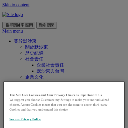
Skip to content
搜尋關鍵字
關閉
目錄
關閉
Main menu
關於默沙東
關於默沙東
歷史紀錄
社會責任
企業社會責任
默沙東與台灣
企業文化
企業文化
行為準則
多元共融
This Site Uses Cookies and Your Privacy Choice Is Important to Us
We suggest you choose Customize my Settings to make your individualized
經營政策
choices. Accept Cookies means that you are choosing to accept third-party
研究發展
Cookies and that you understand this choice.
研究發展
腫瘤醫學
See our Privacy Policy
疫苗研發