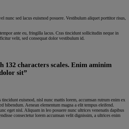
el nunc sed lacus euismod posuere. Vestibulum aliquet porttitor risus,
empor ante eu, fringilla lacus. Cras tincidunt sollicitudin neque in
ficitur velit, sed consequat dolor vestibulum id.
ith 132 characters scales. Enim aminim
dolor sit”
is tincidunt euismod, nisl nunc mattis lorem, accumsan rutrum enim ex
sed bibendum. Aenean elementum magna a elit tempus eleifend.
nc eget nisl. Aliquam in leo posuere nunc ultrices venenatis dapibus
endisse consectetur lorem accumsan velit dignissim, a ultrices enim