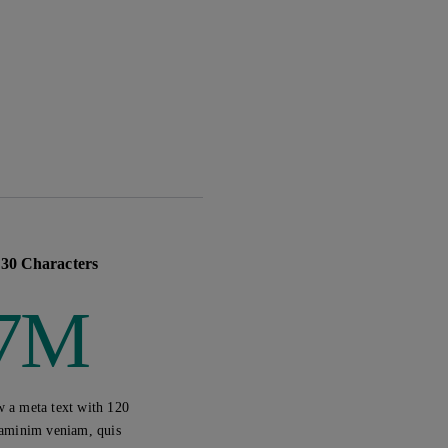
rutrum quis nibh et scelerisque.
sum dolor sit amet, consectetur adipiscing
lla eu molestie dolor. Nunc rutrum quis
scelerisque.
tion
Secondary CTA
 30 Characters
.7M
w a meta text with 120
 aminim veniam, quis