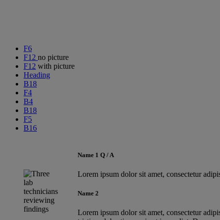
F6
F12
no picture
F12
with picture
Heading
B18
F4
B4
B18
F5
B16
Name 1 Q / A
Lorem ipsum dolor sit amet, consectetur adip
Name 2
Lorem ipsum dolor sit amet, consectetur adipisc