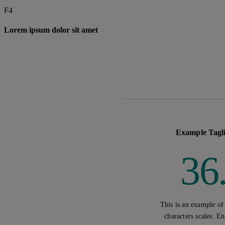
Lorem ipsum dolor sit amet, consectetur adi
F4
Position · Location
Lorem ipsum dolor sit amet
Primary CTA
Example Tagli
36
This is an example of
characters scales. 