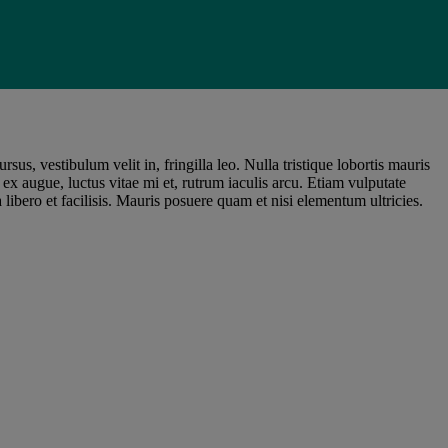
us, vestibulum velit in, fringilla leo. Nulla tristique lobortis mauris
ex augue, luctus vitae mi et, rutrum iaculis arcu. Etiam vulputate
libero et facilisis. Mauris posuere quam et nisi elementum ultricies.
u molestie dolor.