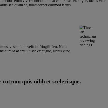
faucibus enim viverra tincidunt id at erat. Fusce ex augue, luctus vitae
, varius sed quam ac, ullamcorper euismod lectus.
sus, vestibulum velit in, fringilla leo. Nulla
ncidunt id at erat. Fusce ex augue, luctus vitae
 rutrum quis nibh et scelerisque.