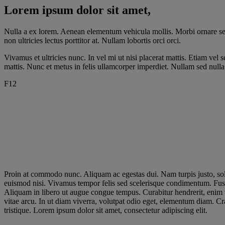
Lorem ipsum dolor sit amet,
Nulla a ex lorem. Aenean elementum vehicula mollis. Morbi ornare sed 
non ultricies lectus porttitor at. Nullam lobortis orci orci.
Vivamus et ultricies nunc. In vel mi ut nisi placerat mattis. Etiam vel 
mattis. Nunc et metus in felis ullamcorper imperdiet. Nullam sed nulla v
F12
Proin at commodo nunc. Aliquam ac egestas dui. Nam turpis justo, soll
euismod nisi. Vivamus tempor felis sed scelerisque condimentum. Fu
Aliquam in libero ut augue congue tempus. Curabitur hendrerit, enim 
vitae arcu. In ut diam viverra, volutpat odio eget, elementum diam. C
tristique. Lorem ipsum dolor sit amet, consectetur adipiscing elit.