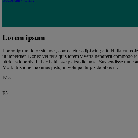
Lorem ipsum
Lorem ipsum dolor sit amet, consectetur adipiscing elit. Nulla eu molest
ut imperdiet. Donec vel felis quis lorem viverra hendrerit commodo id a
ultricies lobortis. In hac habitasse platea dictumst. Suspendisse nunc 
Morbi tristique maximus justo, in volutpat turpis dapibus in.
B18
Lorem ipsum dolor s
F5
Nunc rutrum quis ni
Position · Location
Primary CTA