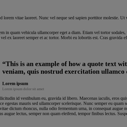
lorem vitae laoreet. Nunc vel neque sed sapien porttitor molestie. Ut v
sem in quam vehicula ullamcorper eget a diam. Etiam vel tortor sodales, t
el ex laoreet semper et ac tortor. Morbi eu lobortis est. Cras gravida ef
“This is an example of how a quote text w
veniam, quis nostrud exercitation ullamco 
Lorem ipsum
Lorem ipsum dolor sit amet
icitudin id vestibulum eu, gravida id libero. Maecenas iaculis, eros qu
sce egestas mauris sed ullamcorper scelerisque. Nunc semper eu quam 
vitae dictum rhoncus, nulla odio fermentum urna, in consequat augue nu
ras augue lectus, semper non quam eleifend, tempor finibus lectus. Susp