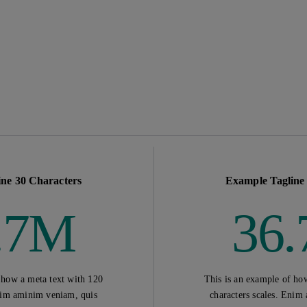
piscing elit. Nulla eu molestie dolor. Nunc 
Lorem ip
elit. Nu
nibh et 
Position · Loca
Primary CTA
ne 30 Characters
Example Tagline
.7M
36
 how a meta text with 120
This is an example of ho
Enim aminim veniam, quis
characters scales. Enim