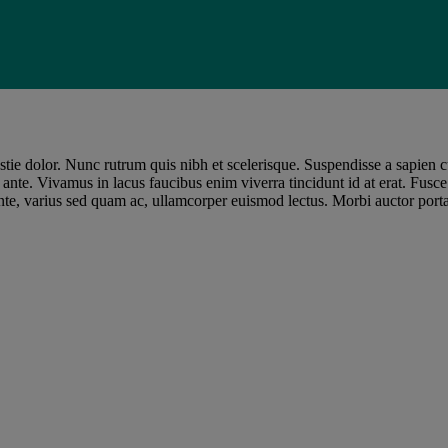
ie dolor. Nunc rutrum quis nibh et scelerisque. Suspendisse a sapien curs
nte. Vivamus in lacus faucibus enim viverra tincidunt id at erat. Fusce 
ante, varius sed quam ac, ullamcorper euismod lectus. Morbi auctor porta 
it amet, consectetur adipiscing elit. Nulla e
bh et scelerisque.