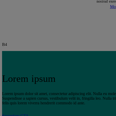
nostrud exer
Mor
B4
Lorem ipsum
Lorem ipsum dolor sit amet, consectetur adipiscing elit. Nulla eu mole
Suspendisse a sapien cursus, vestibulum velit in, fringilla leo. Nulla t
felis quis lorem viverra hendrerit commodo id ante.
Secondary CTA