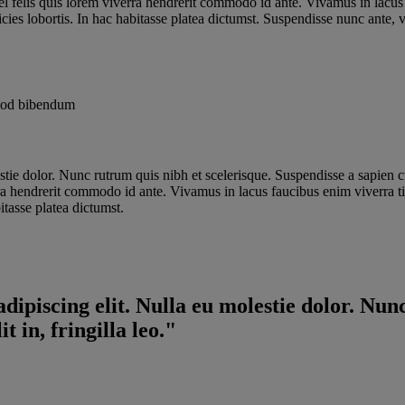
el felis quis lorem viverra hendrerit commodo id ante. Vivamus in lacus 
ricies lobortis. In hac habitasse platea dictumst. Suspendisse nunc ante
smod bibendum
tie dolor. Nunc rutrum quis nibh et scelerisque. Suspendisse a sapien cur
rra hendrerit commodo id ante. Vivamus in lacus faucibus enim viverra ti
bitasse platea dictumst.
ipiscing elit. Nulla eu molestie dolor. Nunc
 in, fringilla leo."