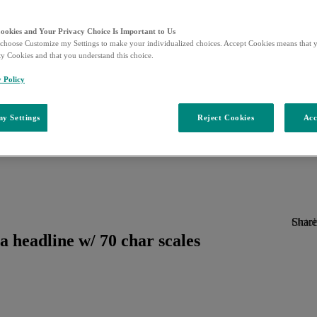
Cookies and Your Privacy Choice Is Important to Us
choose Customize my Settings to make your individualized choices. Accept Cookies means that y
ty Cookies and that you understand this choice.
y Policy
y Settings
Reject Cookies
Acc
Octob
Share 
a headline w/ 70 char scales