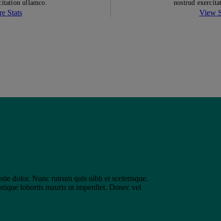
citation ullamco.
nostrud exercita
e Stats
View S
stie dolor. Nunc rutrum quis nibh et scelerisque.
ristique lobortis mauris ut imperdiet. Donec vel